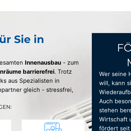
ür Sie in
F
 gesamten
Innenausbau
- zum
räume barrierefrei
. Trotz
Wer seine 
s aus Spezialisten in
will, kann s
artner gleich - stressfrei,
Wiederaufba
Auch beson
GEN:
stehen bere
Wirtschaft 
fördert sei