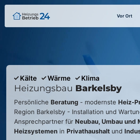
Vor Ort
Kälte
Wärme
Klima
Heizungsbau
Barkelsby
Persönliche
Beratung
- modernste
Heiz-P
Region
Barkelsby
- Installation und Wartun
Ansprechpartner für
Neubau, Umbau und M
Heizsystemen
in
Privathaushalt
und
Indus