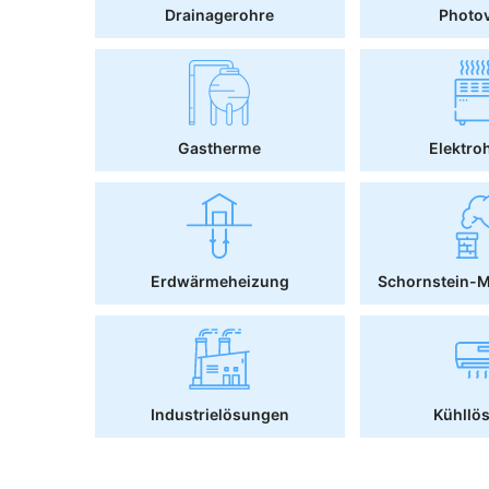
Drainagerohre
Photov
Gastherme
Elektro
Erdwärmeheizung
Schornstein-
Industrielösungen
Kühllö