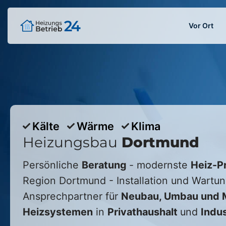
Vor Ort
Kälte
Wärme
Klima
Heizungsbau
Dortmund
Persönliche
Beratung
- modernste
Heiz-P
Region
Dortmund
- Installation und Wartun
Ansprechpartner für
Neubau, Umbau und M
Heizsystemen
in
Privathaushalt
und
Indus