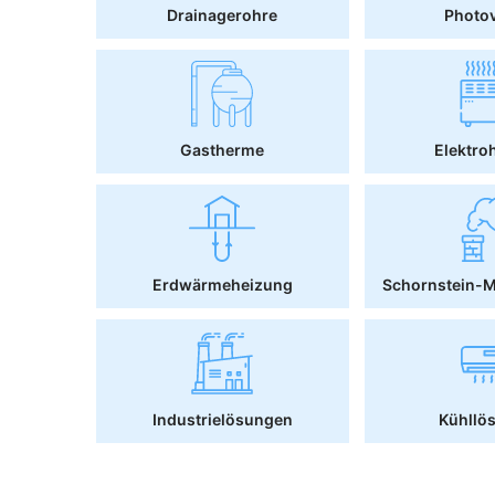
Drainagerohre
Photov
Gastherme
Elektro
Erdwärmeheizung
Schornstein-
Industrielösungen
Kühllö