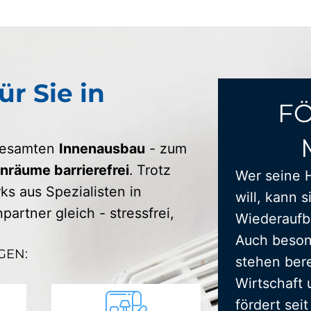
ür Sie in
F
 gesamten
Innenausbau
- zum
räume barrierefrei
. Trotz
Wer seine 
s aus Spezialisten in
will, kann s
artner gleich - stressfrei,
Wiederaufba
Auch beson
GEN:
stehen bere
Wirtschaft 
fördert sei