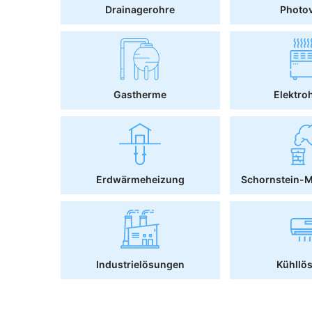
Drainagerohre
Photov
Gastherme
Elektro
Erdwärmeheizung
Schornstein-
Industrielösungen
Kühllö