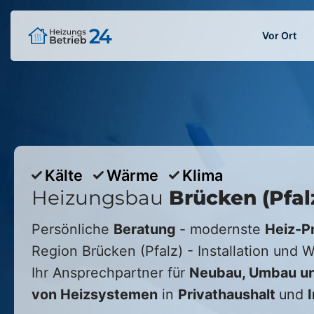
Vor Ort
Kälte
Wärme
Klima
Heizungsbau
Brücken (Pfal
Persönliche
Beratung
- modernste
Heiz-P
Region
Brücken (Pfalz)
- Installation und 
Ihr Ansprechpartner für
Neubau, Umbau un
von Heizsystemen
in
Privathaushalt
und