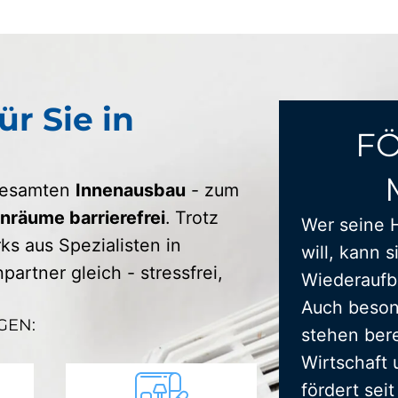
ür Sie in
F
 gesamten
Innenausbau
- zum
räume barrierefrei
. Trotz
Wer seine 
s aus Spezialisten in
will, kann s
artner gleich - stressfrei,
Wiederaufba
Auch beson
GEN:
stehen bere
Wirtschaft 
fördert sei