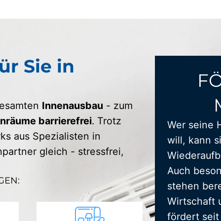
ür Sie in
F
 gesamten
Innenausbau
- zum
räume barrierefrei
. Trotz
Wer seine 
s aus Spezialisten in
will, kann s
artner gleich - stressfrei,
Wiederaufba
Auch beson
GEN:
stehen bere
Wirtschaft 
fördert sei