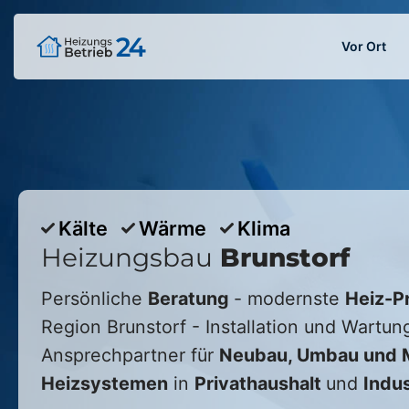
Vor Ort
Kälte
Wärme
Klima
Heizungsbau
Brunstorf
Persönliche
Beratung
- modernste
Heiz-P
Region
Brunstorf
- Installation und Wartung
Ansprechpartner für
Neubau, Umbau und M
Heizsystemen
in
Privathaushalt
und
Indus