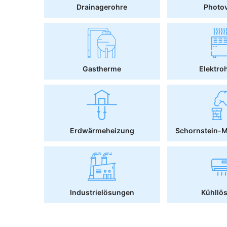
Drainagerohre
Photov
Gastherme
Elektro
Erdwärmeheizung
Schornstein-
Industrielösungen
Kühllö