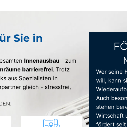
ür Sie in
F
 gesamten
Innenausbau
- zum
räume barrierefrei
. Trotz
Wer seine 
s aus Spezialisten in
will, kann s
artner gleich - stressfrei,
Wiederaufba
Auch beson
GEN:
stehen bere
Wirtschaft 
fördert sei