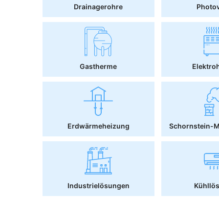
Drainagerohre
Photov
Gastherme
Elektro
Erdwärmeheizung
Schornstein-
Industrielösungen
Kühllö