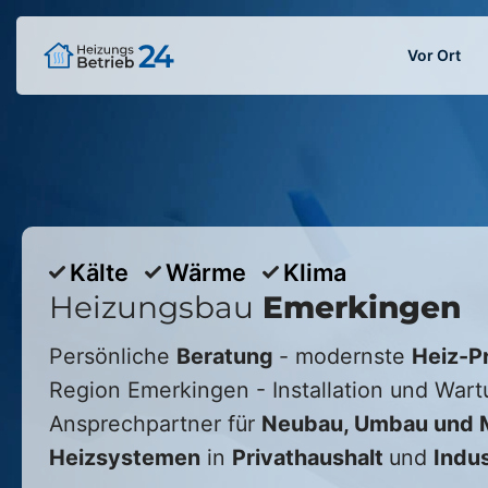
Vor Ort
Kälte
Wärme
Klima
Heizungsbau
Emerkingen
Persönliche
Beratung
- modernste
Heiz-P
Region
Emerkingen
- Installation und Wart
Ansprechpartner für
Neubau, Umbau und M
Heizsystemen
in
Privathaushalt
und
Indus