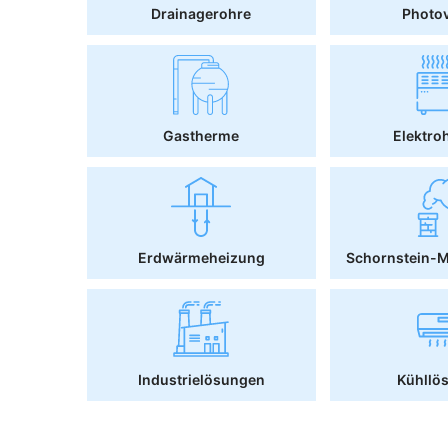
Drainagerohre
Photov
Gastherme
Elektro
Erdwärmeheizung
Schornstein-
Industrielösungen
Kühllö