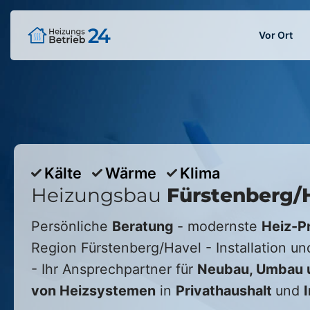
Vor Ort
Kälte
Wärme
Klima
Heizungsbau
Fürstenberg/
Persönliche
Beratung
- modernste
Heiz-P
Region
Fürstenberg/Havel
- Installation u
- Ihr Ansprechpartner für
Neubau, Umbau 
von Heizsystemen
in
Privathaushalt
und