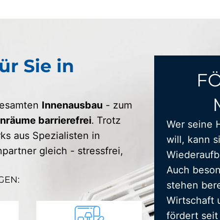
ür Sie in
F
 gesamten
Innenausbau
- zum
räume barrierefrei
. Trotz
Wer seine 
s aus Spezialisten in
will, kann s
artner gleich - stressfrei,
Wiederaufba
Auch beson
GEN:
stehen bere
Wirtschaft 
fördert sei