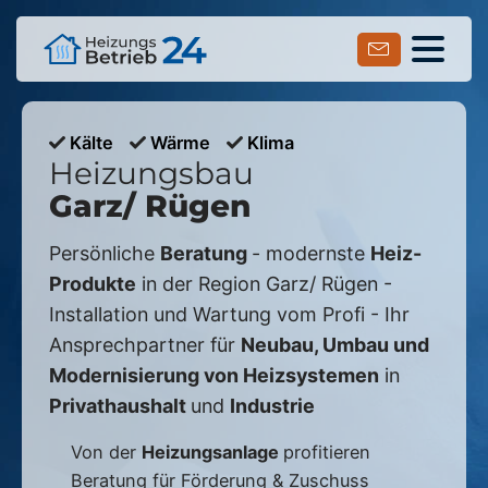
Kälte
Wärme
Klima
Heizungsbau
Garz/ Rügen
Persönliche
Beratung
- modernste
Heiz-
Produkte
in der Region
Garz/ Rügen
-
Installation und Wartung vom Profi - Ihr
Ansprechpartner für
Neubau, Umbau und
Modernisierung von Heizsystemen
in
Privathaushalt
und
Industrie
Von der
Heizungsanlage
profitieren
Beratung für Förderung & Zuschuss