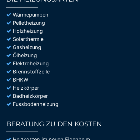
85%
Wärmepumpen
Pelletheizung
Holzheizung
Solarthermie
Gasheizung
Ölheizung
Elektroheizung
Brennstoffzelle
BHKW
Heizkörper
Badheizkörper
Fussbodenheizung
BERATUNG ZU DEN KOSTEN
85%
Heizkosten im neuen Eigenheim