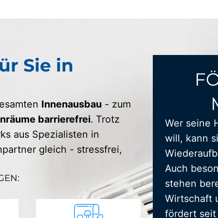
ür Sie in
F
 gesamten
Innenausbau
- zum
räume barrierefrei
. Trotz
Wer seine 
s aus Spezialisten in
will, kann s
artner gleich - stressfrei,
Wiederaufba
Auch beson
GEN:
stehen bere
Wirtschaft 
fördert sei