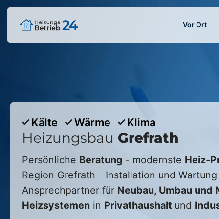
Vor Ort
Kälte
Wärme
Klima
Heizungsbau
Grefrath
Persönliche
Beratung
- modernste
Heiz-P
Region
Grefrath
- Installation und Wartung 
Ansprechpartner für
Neubau, Umbau und M
Heizsystemen
in
Privathaushalt
und
Indus