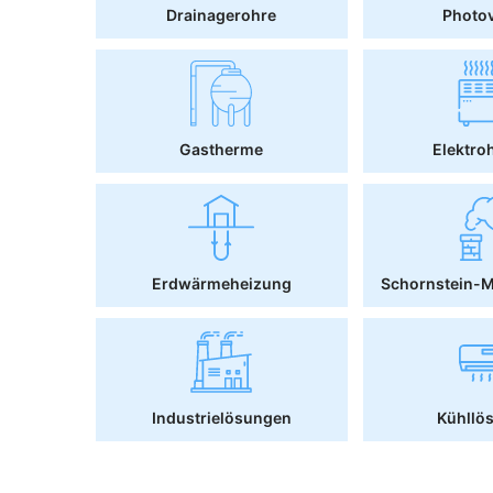
Drainagerohre
Photov
Gastherme
Elektro
Erdwärmeheizung
Schornstein-
Industrielösungen
Kühllö