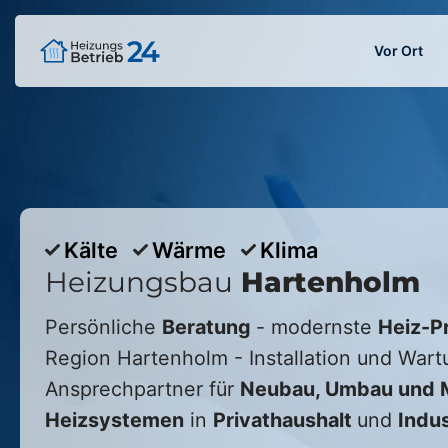
Vor Ort
Kälte
Wärme
Klima
Heizungsbau
Hartenholm
Persönliche
Beratung
- modernste
Heiz-P
Region
Hartenholm
- Installation und Wart
Ansprechpartner für
Neubau, Umbau und M
Heizsystemen
in
Privathaushalt
und
Indus