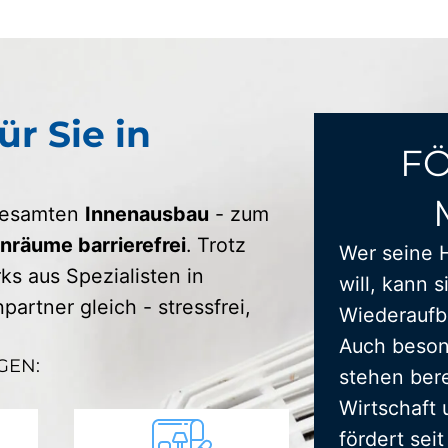
ür Sie in
F
 gesamten
Innenausbau
- zum
räume barrierefrei
. Trotz
Wer seine 
s aus Spezialisten in
will, kann s
artner gleich - stressfrei,
Wiederaufba
Auch beson
GEN:
stehen bere
Wirtschaft 
fördert sei