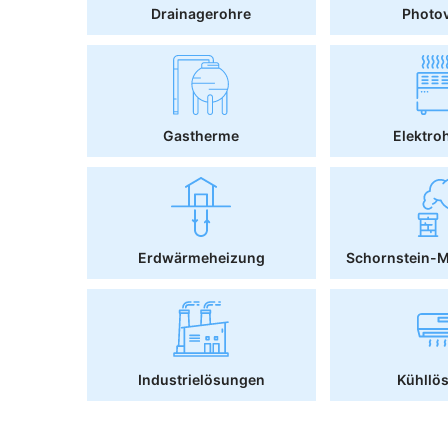
Drainagerohre
Photov
Gastherme
Elektro
Erdwärmeheizung
Schornstein-
Industrielösungen
Kühllö