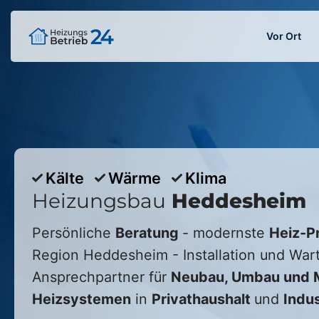
Vor Ort
Kälte
Wärme
Klima
Heizungsbau
Heddesheim
Persönliche
Beratung
- modernste
Heiz-P
Region
Heddesheim
- Installation und War
Ansprechpartner für
Neubau, Umbau und M
Heizsystemen
in
Privathaushalt
und
Indus