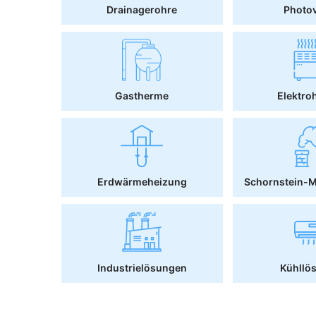
Drainagerohre
Photov
Gastherme
Elektro
Erdwärmeheizung
Schornstein-
Industrielösungen
Kühllö