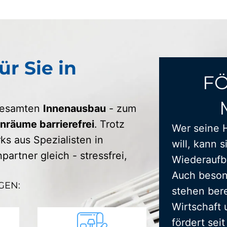
ür Sie in
F
 gesamten
Innenausbau
- zum
räume barrierefrei
. Trotz
Wer seine 
s aus Spezialisten in
will, kann s
artner gleich - stressfrei,
Wiederaufba
Auch beson
GEN:
stehen bere
Wirtschaft 
fördert sei