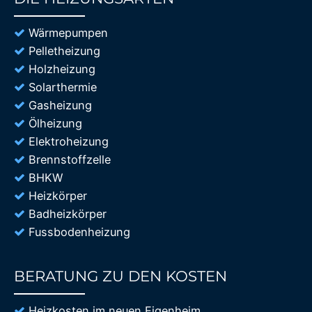
85%
Wärmepumpen
Pelletheizung
Holzheizung
Solarthermie
Gasheizung
Ölheizung
Elektroheizung
Brennstoffzelle
BHKW
Heizkörper
Badheizkörper
Fussbodenheizung
BERATUNG ZU DEN KOSTEN
85%
Heizkosten im neuen Eigenheim