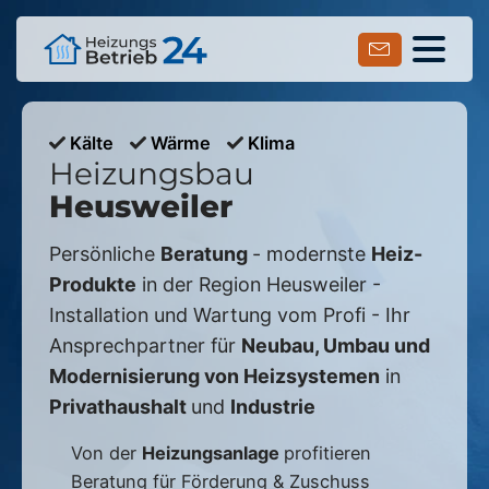
Kälte
Wärme
Klima
Heizungsbau
Heusweiler
Persönliche
Beratung
- modernste
Heiz-
Produkte
in der Region
Heusweiler
-
Installation und Wartung vom Profi - Ihr
Ansprechpartner für
Neubau, Umbau und
Modernisierung von Heizsystemen
in
Privathaushalt
und
Industrie
Von der
Heizungsanlage
profitieren
Beratung für Förderung & Zuschuss