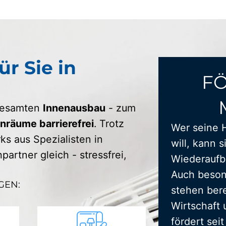
ür Sie in
F
 gesamten
Innenausbau
- zum
räume barrierefrei
. Trotz
Wer seine 
s aus Spezialisten in
will, kann s
artner gleich - stressfrei,
Wiederaufba
Auch beson
GEN:
stehen bere
Wirtschaft 
fördert sei