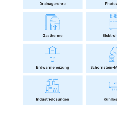
Drainagerohre
Photov
Gastherme
Elektro
Erdwärmeheizung
Schornstein-
Industrielösungen
Kühllö