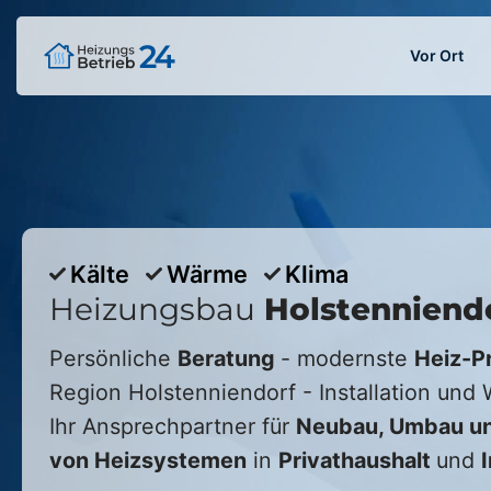
Vor Ort
Kälte
Wärme
Klima
Heizungsbau
Holstenniend
Persönliche
Beratung
- modernste
Heiz-P
Region
Holstenniendorf
- Installation und
Ihr Ansprechpartner für
Neubau, Umbau un
von Heizsystemen
in
Privathaushalt
und