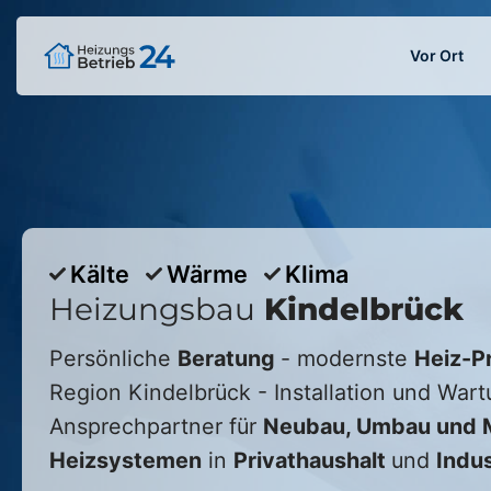
Vor Ort
Kälte
Wärme
Klima
Heizungsbau
Kindelbrück
Persönliche
Beratung
- modernste
Heiz-P
Region
Kindelbrück
- Installation und Wart
Ansprechpartner für
Neubau, Umbau und M
Heizsystemen
in
Privathaushalt
und
Indus