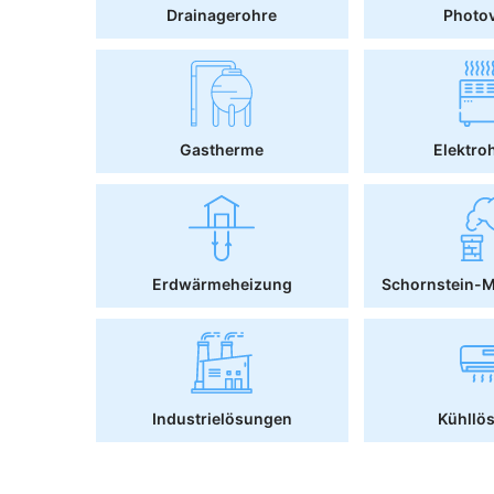
Drainagerohre
Photov
Gastherme
Elektro
Erdwärmeheizung
Schornstein-
Industrielösungen
Kühllö