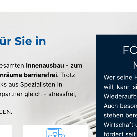
ür Sie in
F
 gesamten
Innenausbau
- zum
räume barrierefrei
. Trotz
Wer seine 
s aus Spezialisten in
will, kann s
artner gleich - stressfrei,
Wiederaufba
Auch beson
GEN:
stehen bere
Wirtschaft 
fördert sei