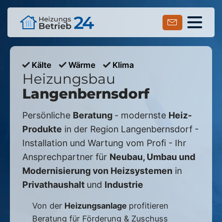
Kälte
Wärme
Klima
Heizungsbau
Langenbernsdorf
Persönliche
Beratung
- modernste
Heiz-
Produkte
in der Region
Langenbernsdorf
-
Installation und Wartung vom Profi - Ihr
Ansprechpartner für
Neubau, Umbau und
Modernisierung von Heizsystemen
in
Privathaushalt
und
Industrie
Von der
Heizungsanlage
profitieren
Beratung für Förderung & Zuschuss