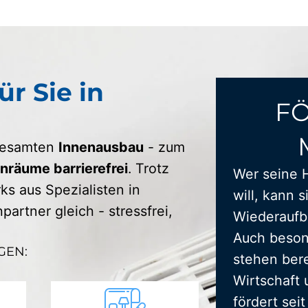
ür Sie in
F
 gesamten
Innenausbau
- zum
räume barrierefrei
. Trotz
Wer seine 
s aus Spezialisten in
will, kann s
artner gleich - stressfrei,
Wiederaufba
Auch beson
GEN:
stehen bere
Wirtschaft 
fördert sei