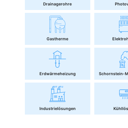
Drainagerohre
Photov
Gastherme
Elektro
Erdwärmeheizung
Schornstein-
Industrielösungen
Kühllö