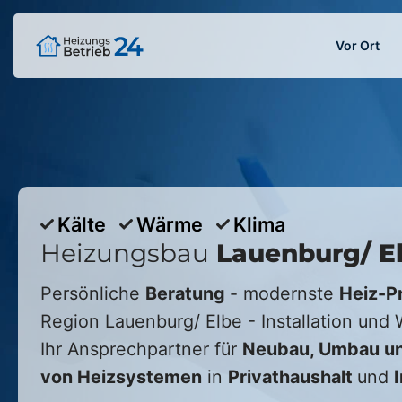
Vor Ort
Kälte
Wärme
Klima
Heizungsbau
Lauenburg/ E
Persönliche
Beratung
- modernste
Heiz-P
Region
Lauenburg/ Elbe
- Installation und
Ihr Ansprechpartner für
Neubau, Umbau un
von Heizsystemen
in
Privathaushalt
und