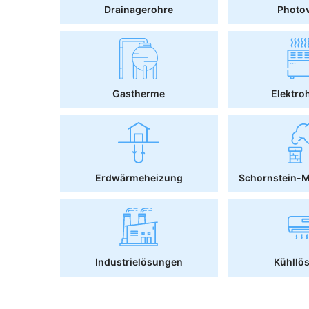
Drainagerohre
Photov
Gastherme
Elektro
Erdwärmeheizung
Schornstein-
Industrielösungen
Kühllö