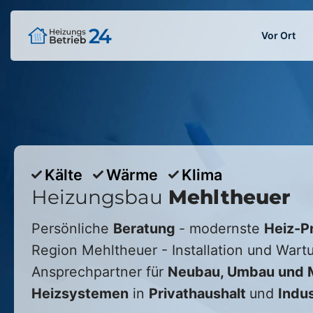
Vor Ort
Kälte
Wärme
Klima
Heizungsbau
Mehltheuer
Persönliche
Beratung
- modernste
Heiz-P
Region
Mehltheuer
- Installation und Wartu
Ansprechpartner für
Neubau, Umbau und M
Heizsystemen
in
Privathaushalt
und
Indus