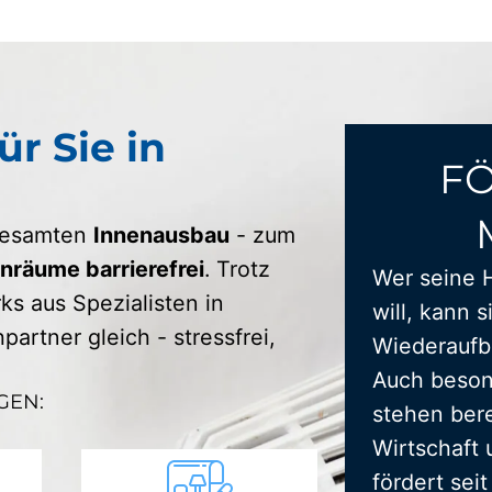
ür Sie in
F
 gesamten
Innenausbau
- zum
räume barrierefrei
. Trotz
Wer seine 
s aus Spezialisten in
will, kann s
artner gleich - stressfrei,
Wiederaufba
Auch beson
GEN:
stehen bere
Wirtschaft 
fördert sei