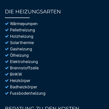
DIE HEIZUNGSARTEN
85%
Wärmepumpen
Pelletheizung
Holzheizung
Solarthermie
Gasheizung
Ölheizung
Elektroheizung
Brennstoffzelle
BHKW
Heizkörper
Badheizkörper
Fussbodenheizung
BERATUNG ZU DEN KOSTEN