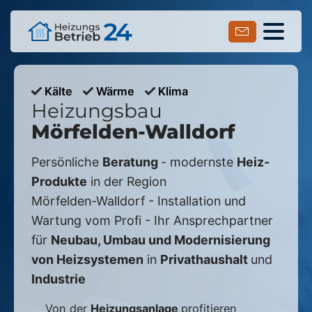
Kälte
Wärme
Klima
Heizungsbau
Mörfelden-Walldorf
Persönliche
Beratung
- modernste
Heiz-
Produkte
in der Region
Mörfelden-Walldorf
- Installation und
Wartung vom Profi - Ihr Ansprechpartner
für
Neubau, Umbau und Modernisierung
von Heizsystemen
in
Privathaushalt
und
Industrie
Von der
Heizungsanlage
profitieren