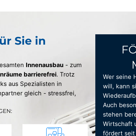
ür Sie in
F
 gesamten
Innenausbau
- zum
räume barrierefrei
. Trotz
Wer seine 
s aus Spezialisten in
will, kann s
artner gleich - stressfrei,
Wiederaufba
Auch beson
GEN:
stehen bere
Wirtschaft 
fördert sei