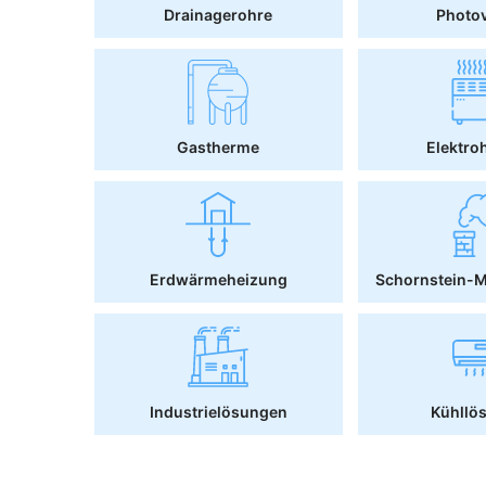
Drainagerohre
Photov
Gastherme
Elektro
Erdwärmeheizung
Schornstein-
Industrielösungen
Kühllö