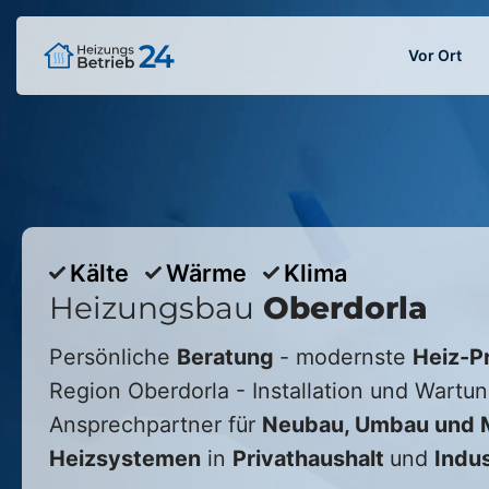
Vor Ort
Kälte
Wärme
Klima
Heizungsbau
Oberdorla
Persönliche
Beratung
- modernste
Heiz-P
Region
Oberdorla
- Installation und Wartun
Ansprechpartner für
Neubau, Umbau und M
Heizsystemen
in
Privathaushalt
und
Indus