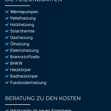
85%
Wärmepumpen
Pelletheizung
Holzheizung
Solarthermie
Gasheizung
Ölheizung
Elektroheizung
Brennstoffzelle
BHKW
Heizkörper
Badheizkörper
Fussbodenheizung
BERATUNG ZU DEN KOSTEN
85%
Heizkosten im neuen Eigenheim