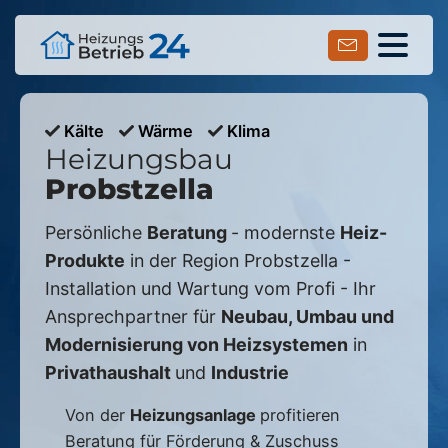
Kälte
Wärme
Klima
Heizungsbau
Probstzella
Persönliche
Beratung
- modernste
Heiz-
Produkte
in der Region
Probstzella
-
Installation und Wartung vom Profi - Ihr
Ansprechpartner für
Neubau, Umbau und
Modernisierung von Heizsystemen
in
Privathaushalt
und
Industrie
Von der
Heizungsanlage
profitieren
Beratung für Förderung & Zuschuss