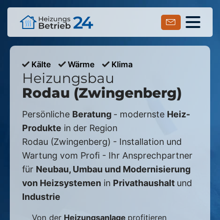
Kälte
Wärme
Klima
Heizungsbau
Rodau (Zwingenberg)
Persönliche
Beratung
- modernste
Heiz-
Produkte
in der Region
Rodau (Zwingenberg)
- Installation und
Wartung vom Profi - Ihr Ansprechpartner
für
Neubau, Umbau und Modernisierung
von Heizsystemen
in
Privathaushalt
und
Industrie
Von der
Heizungsanlage
profitieren