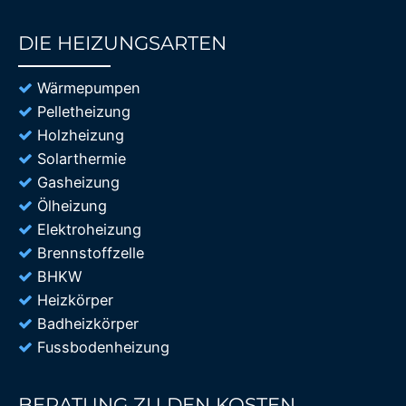
DIE HEIZUNGSARTEN
85%
Wärmepumpen
Pelletheizung
Holzheizung
Solarthermie
Gasheizung
Ölheizung
Elektroheizung
Brennstoffzelle
BHKW
Heizkörper
Badheizkörper
Fussbodenheizung
BERATUNG ZU DEN KOSTEN