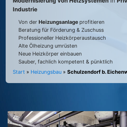
Modernisierung von Heizsystemen
in
Pri
Industrie
Von der
Heizungsanlage
profitieren
Beratung für Förderung & Zuschuss
Professioneller Heizkörperaustausch
Alte Ölheizung umrüsten
Neue Heizkörper einbauen
Sauber, fachlich kompetent & pünktlich
Start
»
Heizungsbau
»
Schulzendorf b. Eichen