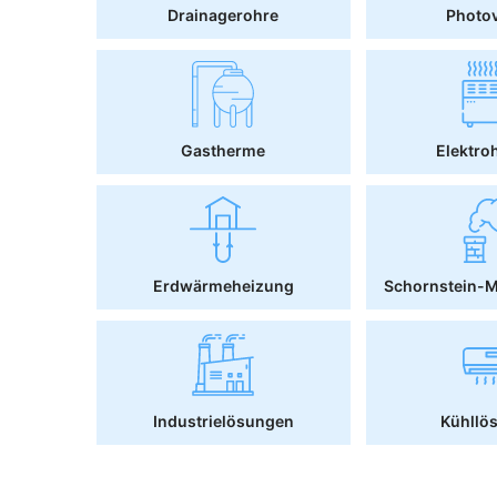
Drainagerohre
Photov
Gastherme
Elektro
Erdwärmeheizung
Schornstein-
Industrielösungen
Kühllö