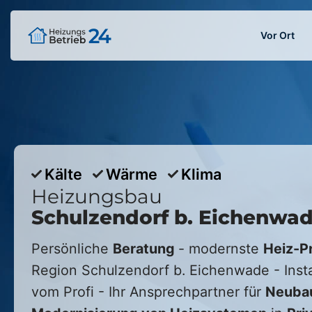
Vor Ort
Kälte
Wärme
Klima
Heizungsbau
Schulzendorf b. Eichenwa
Persönliche
Beratung
- modernste
Heiz-P
Region
Schulzendorf b. Eichenwade
- Inst
vom Profi - Ihr Ansprechpartner für
Neuba