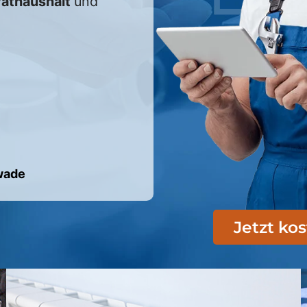
vathaushalt
und
wade
Jetzt ko