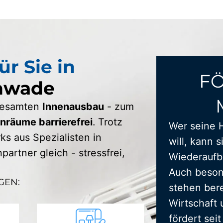
ür Sie in
F
enwade
 gesamten
Innenausbau
- zum
räume barrierefrei
. Trotz
Wer seine 
s aus Spezialisten in
will, kann s
artner gleich - stressfrei,
Wiederaufba
Auch beson
GEN:
stehen bere
Wirtschaft 
fördert sei