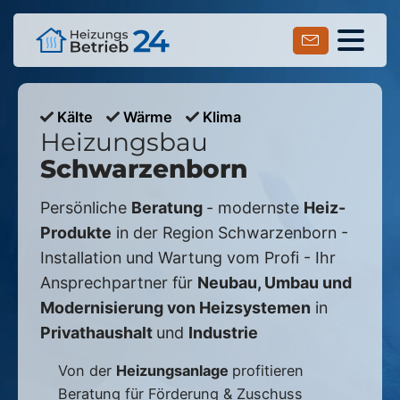
Kälte
Wärme
Klima
Heizungsbau
Schwarzenborn
Persönliche
Beratung
- modernste
Heiz-
Produkte
in der Region
Schwarzenborn
-
Installation und Wartung vom Profi - Ihr
Ansprechpartner für
Neubau, Umbau und
Modernisierung von Heizsystemen
in
Privathaushalt
und
Industrie
Von der
Heizungsanlage
profitieren
Beratung für Förderung & Zuschuss