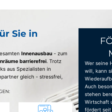
ür Sie in
F
 gesamten
Innenausbau
- zum
räume barrierefrei
. Trotz
Wer seine 
s aus Spezialisten in
will, kann s
artner gleich - stressfrei,
Wiederaufba
Auch beson
GEN:
stehen bere
Wirtschaft 
fördert sei