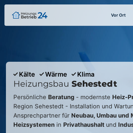
Vor Ort
Kälte
Wärme
Klima
Heizungsbau
Sehestedt
Persönliche
Beratung
- modernste
Heiz-P
Region
Sehestedt
- Installation und Wartun
Ansprechpartner für
Neubau, Umbau und M
Heizsystemen
in
Privathaushalt
und
Indus