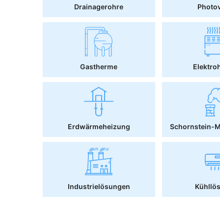
Drainagerohre
Photov
Gastherme
Elektro
Erdwärmeheizung
Schornstein-
Industrielösungen
Kühllö