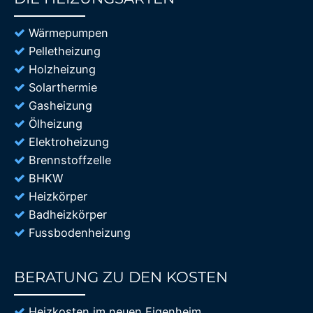
85%
Wärmepumpen
Pelletheizung
Holzheizung
Solarthermie
Gasheizung
Ölheizung
Elektroheizung
Brennstoffzelle
BHKW
Heizkörper
Badheizkörper
Fussbodenheizung
BERATUNG ZU DEN KOSTEN
85%
Heizkosten im neuen Eigenheim