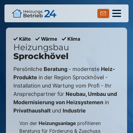
Kälte
Wärme
Klima
Heizungsbau
Sprockhövel
Persönliche
Beratung
- modernste
Heiz-
Produkte
in der Region
Sprockhövel
-
Installation und Wartung vom Profi - Ihr
Ansprechpartner für
Neubau, Umbau und
Modernisierung von Heizsystemen
in
Privathaushalt
und
Industrie
Von der
Heizungsanlage
profitieren
Beratung für Förderung & Zuschuss