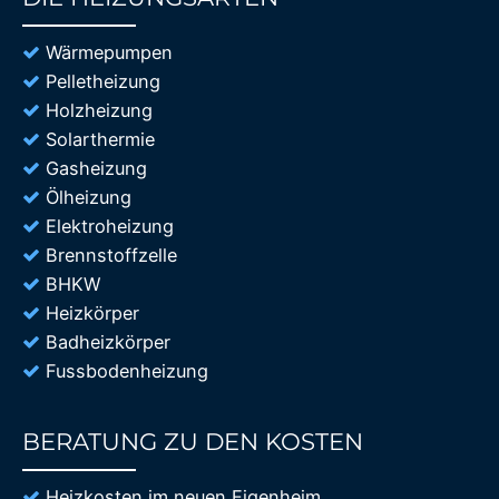
85%
Wärmepumpen
Pelletheizung
Holzheizung
Solarthermie
Gasheizung
Ölheizung
Elektroheizung
Brennstoffzelle
BHKW
Heizkörper
Badheizkörper
Fussbodenheizung
BERATUNG ZU DEN KOSTEN
85%
Heizkosten im neuen Eigenheim