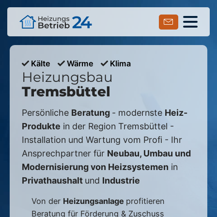
Kälte
Wärme
Klima
Heizungsbau
Tremsbüttel
Persönliche
Beratung
- modernste
Heiz-
Produkte
in der Region
Tremsbüttel
-
Installation und Wartung vom Profi - Ihr
Ansprechpartner für
Neubau, Umbau und
Modernisierung von Heizsystemen
in
Privathaushalt
und
Industrie
Von der
Heizungsanlage
profitieren
Beratung für Förderung & Zuschuss