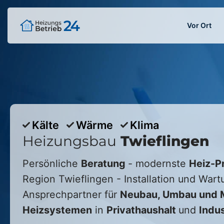
Vor Ort
Kälte
Wärme
Klima
Heizungsbau
Twieflingen
Persönliche
Beratung
- modernste
Heiz-P
Region
Twieflingen
- Installation und Wart
Ansprechpartner für
Neubau, Umbau und M
Heizsystemen
in
Privathaushalt
und
Indus