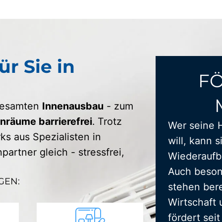
ür Sie in
F
 gesamten
Innenausbau
- zum
räume barrierefrei
. Trotz
Wer seine 
s aus Spezialisten in
will, kann s
artner gleich - stressfrei,
Wiederaufba
Auch beson
GEN:
stehen bere
Wirtschaft 
fördert sei