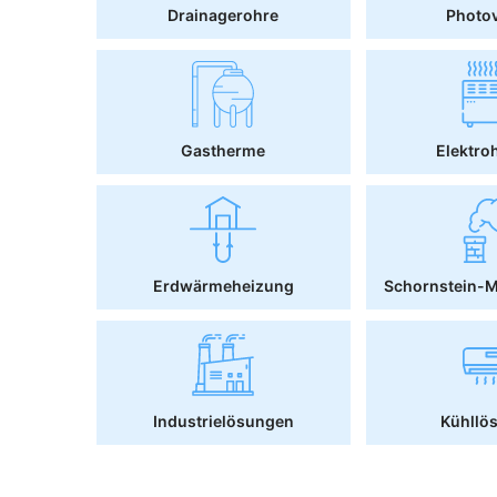
Drainagerohre
Photov
Gastherme
Elektro
Erdwärmeheizung
Schornstein-
Industrielösungen
Kühllö