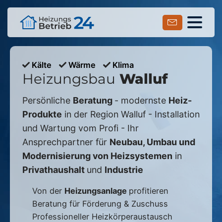
Kälte
Wärme
Klima
Heizungsbau
Walluf
Persönliche
Beratung
- modernste
Heiz-
Produkte
in der Region
Walluf
- Installation
und Wartung vom Profi - Ihr
Ansprechpartner für
Neubau, Umbau und
Modernisierung von Heizsystemen
in
Privathaushalt
und
Industrie
Von der
Heizungsanlage
profitieren
Beratung für Förderung & Zuschuss
Professioneller Heizkörperaustausch