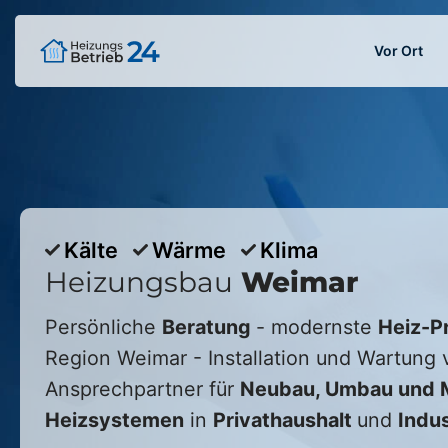
Vor Ort
Kälte
Wärme
Klima
Heizungsbau
Weimar
Persönliche
Beratung
- modernste
Heiz-P
Region
Weimar
- Installation und Wartung v
Ansprechpartner für
Neubau, Umbau und M
Heizsystemen
in
Privathaushalt
und
Indus