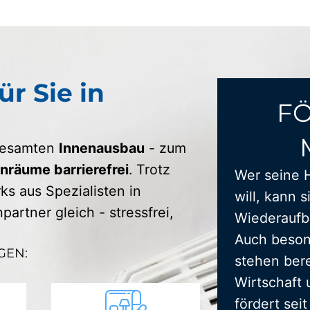
ür Sie in
F
 gesamten
Innenausbau
- zum
räume barrierefrei
. Trotz
Wer seine 
s aus Spezialisten in
will, kann s
artner gleich - stressfrei,
Wiederaufba
Auch beson
GEN:
stehen bere
Wirtschaft 
fördert sei