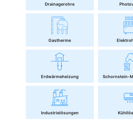
Drainagerohre
Photov
Gastherme
Elektro
Erdwärmeheizung
Schornstein-
Industrielösungen
Kühllö