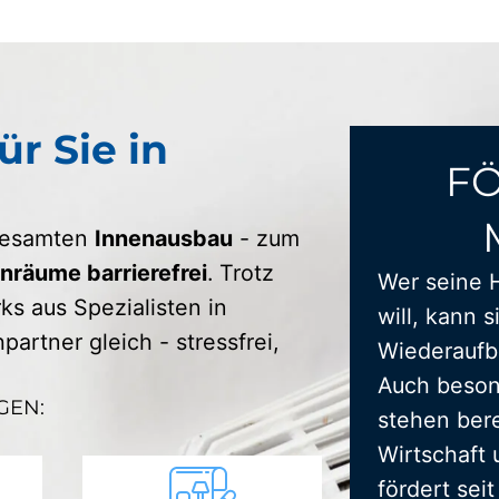
ür Sie in
F
 gesamten
Innenausbau
- zum
räume barrierefrei
. Trotz
Wer seine 
s aus Spezialisten in
will, kann s
artner gleich - stressfrei,
Wiederaufba
Auch beson
GEN:
stehen bere
Wirtschaft 
fördert sei