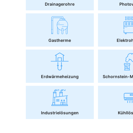
Drainagerohre
Photov
Gastherme
Elektro
Erdwärmeheizung
Schornstein-
Industrielösungen
Kühllö