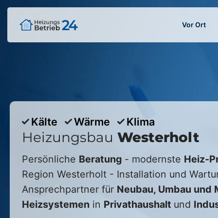
Vor Ort
Kälte
Wärme
Klima
Heizungsbau
Westerholt
Persönliche
Beratung
- modernste
Heiz-P
Region
Westerholt
- Installation und Wartu
Ansprechpartner für
Neubau, Umbau und M
Heizsystemen
in
Privathaushalt
und
Indus