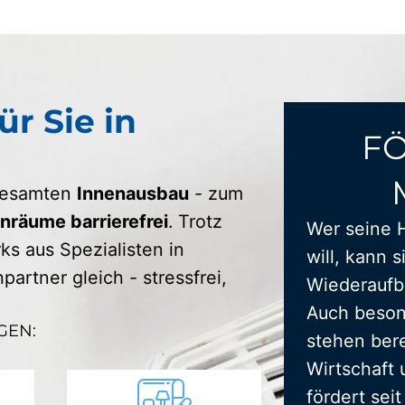
ür Sie in
F
 gesamten
Innenausbau
- zum
räume barrierefrei
. Trotz
Wer seine 
s aus Spezialisten in
will, kann s
artner gleich - stressfrei,
Wiederaufba
Auch beson
GEN:
stehen bere
Wirtschaft 
fördert sei