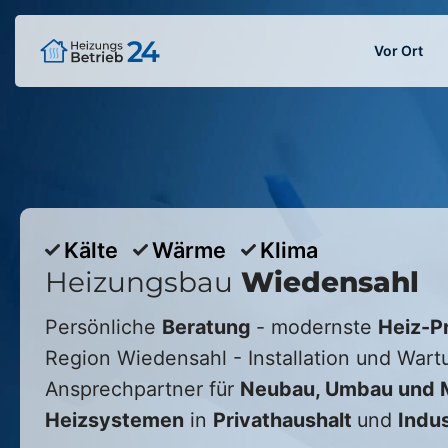
Vor Ort
Kälte
Wärme
Klima
Heizungsbau
Wiedensahl
Persönliche
Beratung
- modernste
Heiz-P
Region
Wiedensahl
- Installation und Wart
Ansprechpartner für
Neubau, Umbau und M
Heizsystemen
in
Privathaushalt
und
Indus