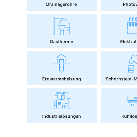
Drainagerohre
Photov
Gastherme
Elektro
Erdwärmeheizung
Schornstein-
Industrielösungen
Kühllö