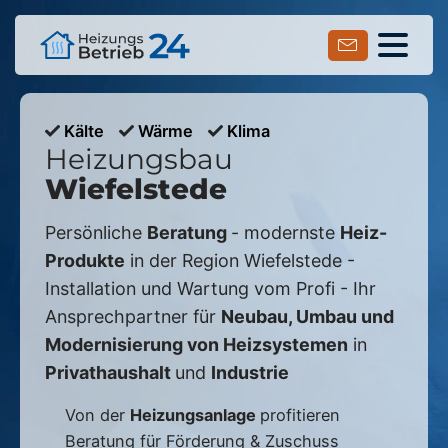
Kälte
Wärme
Klima
Heizungsbau
Wiefelstede
Persönliche
Beratung
- modernste
Heiz-
Produkte
in der Region
Wiefelstede
-
Installation und Wartung vom Profi - Ihr
Ansprechpartner für
Neubau, Umbau und
Modernisierung von Heizsystemen
in
Privathaushalt
und
Industrie
Von der
Heizungsanlage
profitieren
Beratung für Förderung & Zuschuss