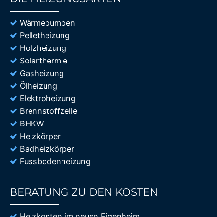
85%
Wärmepumpen
Pelletheizung
Holzheizung
Solarthermie
Gasheizung
Ölheizung
Elektroheizung
Brennstoffzelle
BHKW
Heizkörper
Badheizkörper
Fussbodenheizung
BERATUNG ZU DEN KOSTEN
85%
Heizkosten im neuen Eigenheim