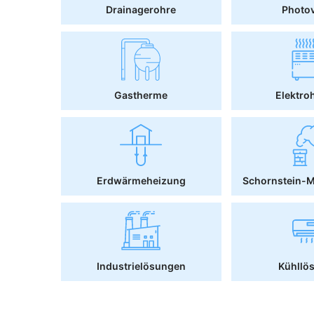
Drainagerohre
Photov
Gastherme
Elektro
Erdwärmeheizung
Schornstein-
Industrielösungen
Kühllö