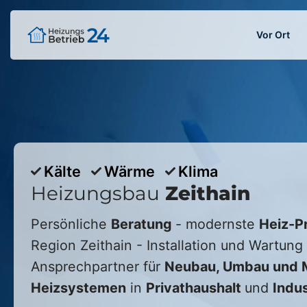
Vor Ort
Kälte
Wärme
Klima
Heizungsbau
Zeithain
Persönliche
Beratung
- modernste
Heiz-P
Region
Zeithain
- Installation und Wartung 
Ansprechpartner für
Neubau, Umbau und M
Heizsystemen
in
Privathaushalt
und
Indus