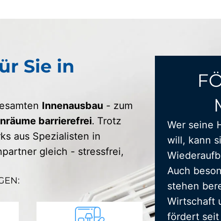
ür Sie in
F
 gesamten
Innenausbau
- zum
räume barrierefrei
. Trotz
Wer seine 
s aus Spezialisten in
will, kann s
artner gleich - stressfrei,
Wiederaufba
Auch beson
GEN:
stehen bere
Wirtschaft 
fördert sei