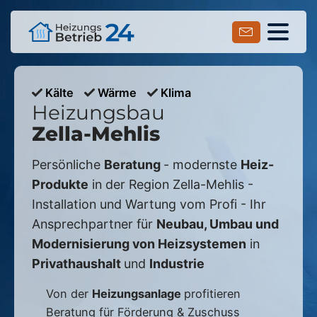
Kälte
Wärme
Klima
Heizungsbau
Zella-Mehlis
Persönliche
Beratung
- modernste
Heiz-
Produkte
in der Region
Zella-Mehlis
-
Installation und Wartung vom Profi - Ihr
Ansprechpartner für
Neubau, Umbau und
Modernisierung von Heizsystemen
in
Privathaushalt
und
Industrie
Von der
Heizungsanlage
profitieren
Beratung für Förderung & Zuschuss