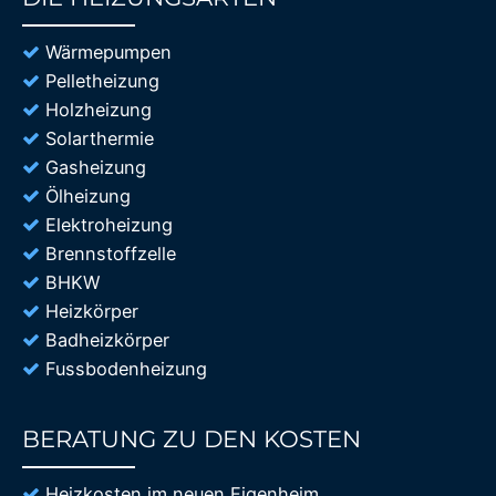
85%
Wärmepumpen
Pelletheizung
Holzheizung
Solarthermie
Gasheizung
Ölheizung
Elektroheizung
Brennstoffzelle
BHKW
Heizkörper
Badheizkörper
Fussbodenheizung
BERATUNG ZU DEN KOSTEN
85%
Heizkosten im neuen Eigenheim