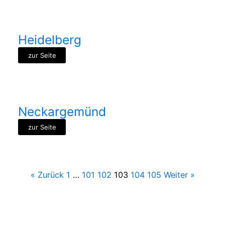
Heidelberg
zur Seite
Neckargemünd
zur Seite
« Zurück
1
…
101
102
103
104
105
Weiter »