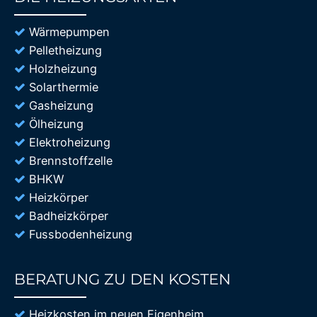
85%
Wärmepumpen
Pelletheizung
Holzheizung
Solarthermie
Gasheizung
Ölheizung
Elektroheizung
Brennstoffzelle
BHKW
Heizkörper
Badheizkörper
Fussbodenheizung
BERATUNG ZU DEN KOSTEN
85%
Heizkosten im neuen Eigenheim