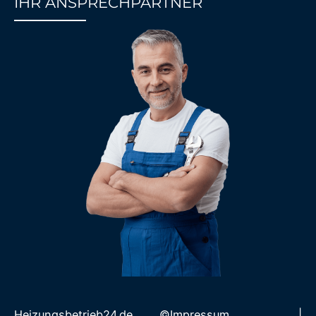
IHR ANSPRECHPARTNER
85%
Heizungsbetrieb24.de ©
Impressum
|