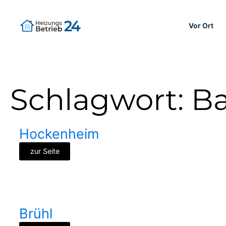
Vor Ort
Schlagwort:
B
Hockenheim
zur Seite
Brühl