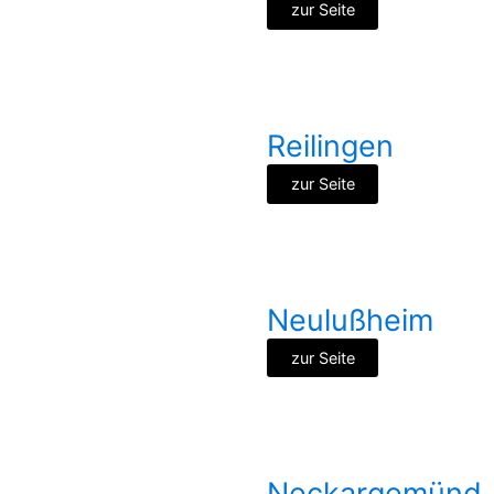
zur Seite
Reilingen
zur Seite
Neulußheim
zur Seite
Neckargemünd