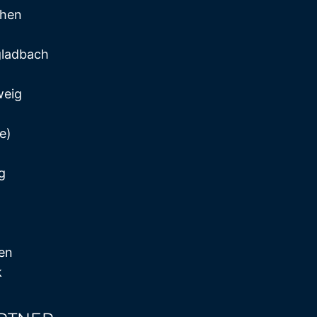
chen
ladbach
weig
e)
g
en
k