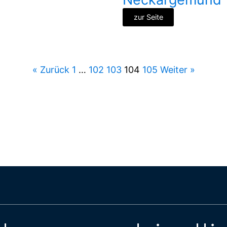
zur Seite
« Zurück
1
…
102
103
104
105
Weiter »